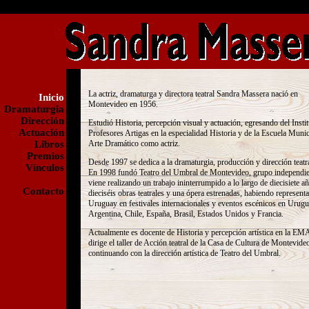
La actriz, dramaturga y directora teatral Sandra Massera nació en
Inicio
Montevideo en 1956.
Dramaturgia
Dirección
Estudió Historia, percepción visual y actuación, egresando del Insti
Actuación
Profesores Artigas en la especialidad Historia y de la Escuela Munic
Libros
Arte Dramático como actriz.
Premios
Desde 1997 se dedica a la dramaturgia, producción y dirección teatra
Vínculos
En 1998 fundó Teatro del Umbral de Montevideo, grupo independie
viene realizando un trabajo ininterrumpido a lo largo de diecisiete a
Contacto
dieciséis obras teatrales y una ópera estrenadas, habiendo represent
Uruguay en festivales internacionales y eventos escénicos en Urugu
Argentina, Chile, España, Brasil, Estados Unidos y Francia.
Actualmente es docente de Historia y percepción artística en la E
dirige el taller de Acción teatral de la Casa de Cultura de Montevide
continuando con la dirección artística de Teatro del Umbral.